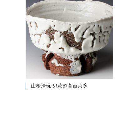
山根清玩 鬼萩割高台茶碗