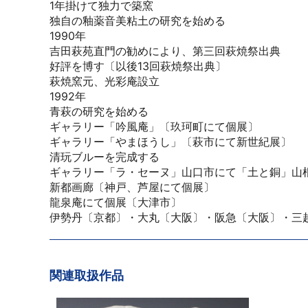
1年掛けて独力で築窯
独自の釉薬音美粘土の研究を始める
1990年
吉田萩苑直門の勧めにより、第三回萩焼祭出典
好評を博す〔以後13回萩焼祭出典〕
萩焼窯元、光彩庵設立
1992年
青萩の研究を始める
ギャラリー「吟風庵」〔玖珂町にて個展〕
ギャラリー「やまほうし」〔萩市にて新世紀展〕
清玩ブルーを完成する
ギャラリー「ラ・セーヌ」山口市にて「土と銅」山
新都画廊〔神戸、芦屋にて個展〕
龍泉庵にて個展〔大津市〕
伊勢丹〔京都〕・大丸〔大阪〕・阪急〔大阪〕・三
関連取扱作品