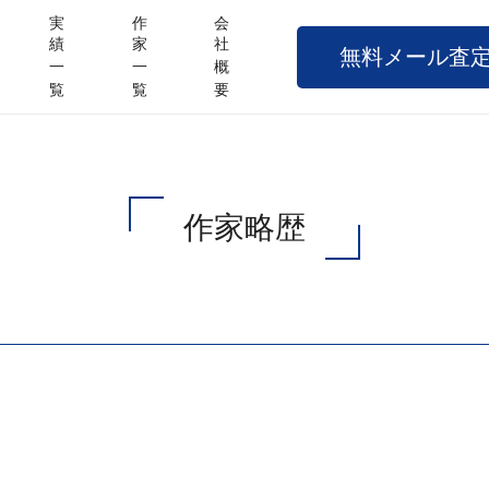
実
作
会
績
家
社
無料メール査
一
一
概
覧
覧
要
作家略歴