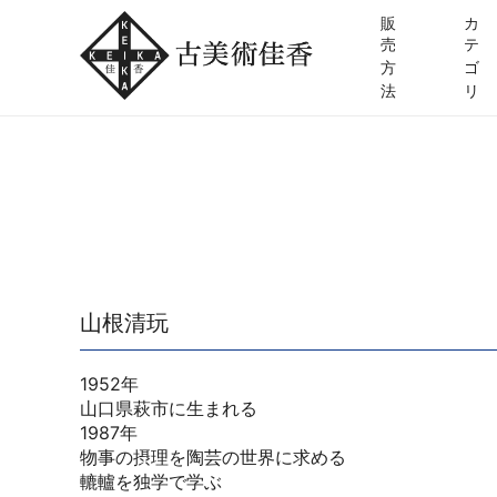
販
カ
売
テ
方
ゴ
法
リ
山根清玩
1952年
山口県萩市に生まれる
1987年
物事の摂理を陶芸の世界に求める
轆轤を独学で学ぶ