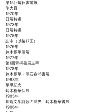
第15回毎日書道展
準大賞
1970年
日展特選
1973年
日展特選
1975年
訪中（以後17回）
1976年
鈴木桐華個展
1977年
第1回青桐書展主宰
1978年
鈴木桐華・明石春浦書展
1983年
華甲記念
鈴木桐華個展
1985年
川端文学詩歌の世界－鈴木桐華書展
1986年