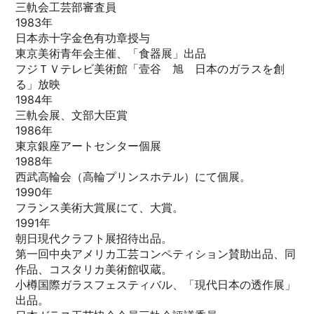
三軌会工芸部審査員
1983年
日本赤十字金色有功章授与
東京美術青年会主催、「食器展」出品
フジＴＶテレビ美術館「壹谷 旭 日本のガラスを創
る」放映
1984年
三軌会展、文部大臣賞
1986年
東京銀座アートセンター個展
1988年
西武高輪会（高輪プリンスホテル）にて個展。
1990年
フランス美術大賞展にて、大賞。
1991年
朝日現代クラフト展招待出品。
第一回中央アメリカ工芸コンペティション賛助出品、同
作品、コスタリカ美術館収蔵。
小樽国際ガラスフェスティバル、「現代日本の透作展」
出品。