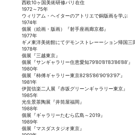
西欧10ヶ国美術研修パリ在住
1972～75年
ウィリアム・ヘイターのアトリエで銅版画を学ぶ
1974年
個展（絵画・版画）『射手座画廊京都』
1977年
ギメ東洋美術館にてデモンストレーーション帰国三
1978年
個展『三越東京』
個展『サンギャラリー住恵愛知79’80’81’83’86’88’』
1980年
個展『柿傅ギャラリー東京82’85’86’90’93’97’』
1981年
伊賀信楽二人展『赤坂グリーンギャラリー東京』
1985年
光生景茶陶展『井筒屋福岡』
1988年
個展『ギャラリーたむら広島～2019』
1989年
個展『マスダスタジオ東京』