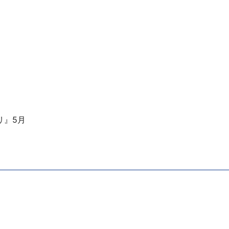
』
リ』5月