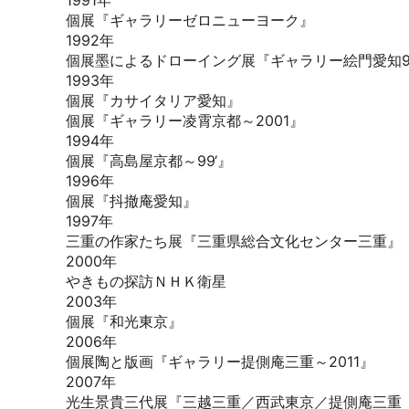
1991年
個展『ギャラリーゼロニューヨーク』
1992年
個展墨によるドローイング展『ギャラリー絵門愛知95’
1993年
個展『カサイタリア愛知』
個展『ギャラリー凌霄京都～2001』
1994年
個展『高島屋京都～99‘』
1996年
個展『抖撤庵愛知』
1997年
三重の作家たち展『三重県総合文化センター三重』
2000年
やきもの探訪ＮＨＫ衛星
2003年
個展『和光東京』
2006年
個展陶と版画『ギャラリー提側庵三重～2011』
2007年
光生景貴三代展『三越三重／西武東京／提側庵三重