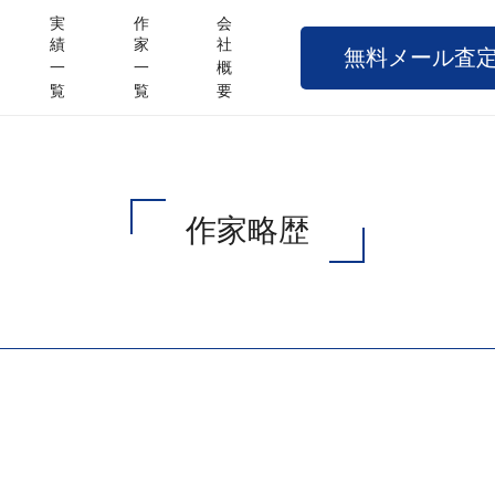
実
作
会
績
家
社
無料メール査
一
一
概
覧
覧
要
作家略歴