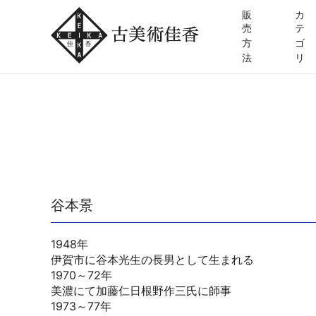
販
カ
売
テ
方
ゴ
法
リ
谷本景
1948年
伊賀市に谷本光生の長男として生まれる
1970～72年
美濃にて加藤仁日根野作三氏に師事
1973～77年