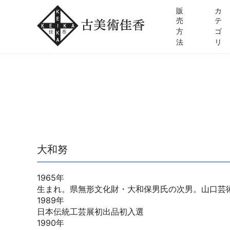
販
カ
売
テ
方
ゴ
法
リ
大和努
1965年
生まれ。県無形文化財・大和保男氏の次男。山口芸
1989年
日本伝統工芸展初出品初入選
1990年