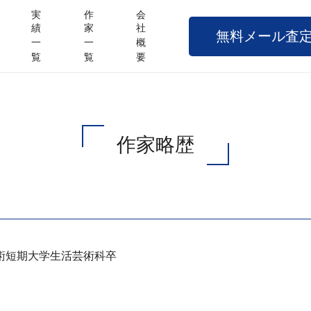
実
作
会
績
家
社
無料メール査
一
一
概
覧
覧
要
作家略歴
術短期大学生活芸術科卒