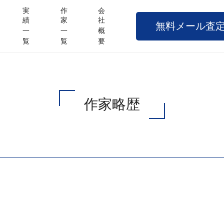
実
作
会
績
家
社
無料メール査
一
一
概
覧
覧
要
作家略歴