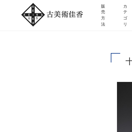
販
カ
売
テ
方
ゴ
法
リ