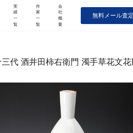
実
作
会
績
家
社
無料メール査
一
一
概
覧
覧
要
十三代 酒井田柿右衛門 濁手草花文花