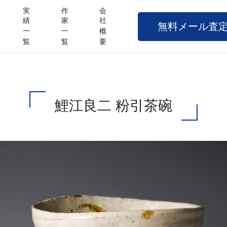
実
作
会
績
家
社
無料メール査
一
一
概
覧
覧
要
鯉江良二 粉引茶碗