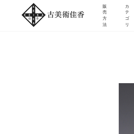
販
カ
売
テ
方
ゴ
法
リ