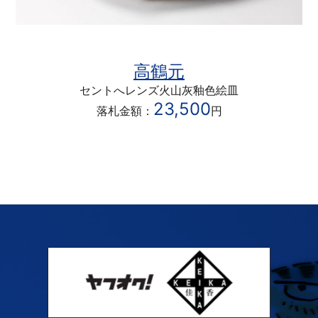
高鶴元
セントへレンズ火山灰釉色絵皿
23,500
落札金額：
円