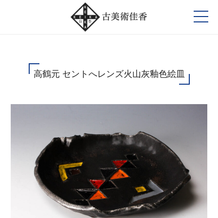
高鶴元 セントへレンズ火山灰釉色絵皿