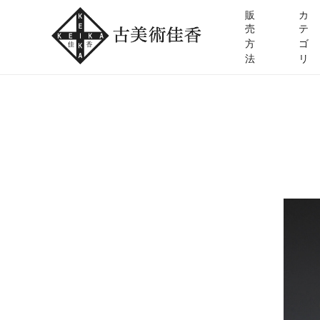
販
カ
売
テ
方
ゴ
法
リ