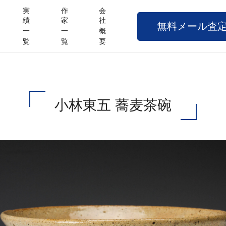
実
作
会
績
家
社
無料メール査
一
一
概
覧
覧
要
小林東五 蕎麦茶碗